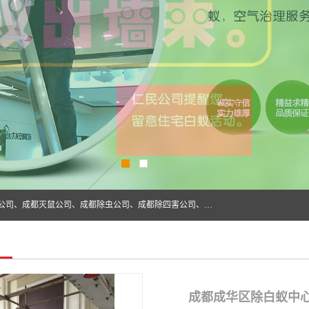
成都仁民有害生物防治服务有限公司是一家经营成都灭跳蚤公司、成都灭鼠公司、成都除虫公司、成都除四害公司、成都白蚁防治公司、成都杀虫公司等。业务覆盖：青白江、郫县、简阳、金堂、乐山、眉山、绵阳、彭州等区域。 由于我们的专业技术和服务态度得到了肯定、 目前公司已经与省内外的多个金 融企业、高端写字楼、星级酒 店、宾馆餐饮企业、学校、制造生产企业、物业小区建立了长期友好的合作关系。
成都成华区除白蚁中