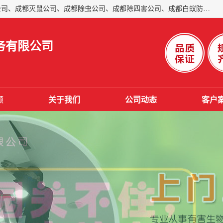
成都仁民有害生物防治服务有限公司是一家经营成都灭跳蚤公司、成都灭鼠公司、成都除虫公司、成都除四害公司、成都白蚁防治公司、成都杀虫公司等。业务覆盖：青白江、郫县、简阳、金堂、乐山、眉山、绵阳、彭州等区域。 由于我们的专业技术和服务态度得到了肯定、 目前公司已经与省内外的多个金 融企业、高端写字楼、星级酒 店、宾馆餐饮企业、学校、制造生产企业、物业小区建立了长期友好的合作关系。
务有限公司
频
关于我们
公司动态
客户