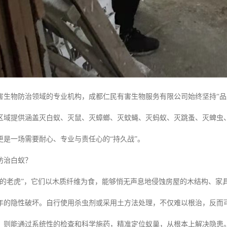
害生物防治领域的专业机构，成都仁民有害生物服务有限公司始终坚持“品
区域提供涵盖灭白蚁、灭鼠、灭蟑螂、灭蚊蝇、灭蚂蚁、灭跳蚤、灭蜱虫
更是一场需要耐心、专业与责任心的“持久战”。
防治白蚁？
牙的老虎”，它们以木质纤维为食，能够悄无声息地侵蚀房屋的木结构、家
年的隐性破坏。自行使用杀虫剂或采用土方法处理，不仅难以根治，反而
，则能通过系统性的检查和科学施药，精准定位蚁巢，从根本上解决隐患