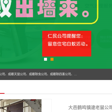
成都仁民有害生物防治服务有限公司是一家经营成都灭跳蚤公司、成都灭鼠公司、成都除虫公司、成都除四害公司、成都白蚁防治公司、成都杀虫公司等。业务覆盖：青白江、郫县、简阳、金堂、乐山、眉山、绵阳、彭州等区域。 由于我们的专业技术和服务态度得到了肯定、 目前公司已经与省内外的多个金 融企业、高端写字楼、星级酒 店、宾馆餐饮企业、学校、制造生产企业、物业小区建立了长期友好的合作关系。
大邑鹤鸣镇逮老鼠公