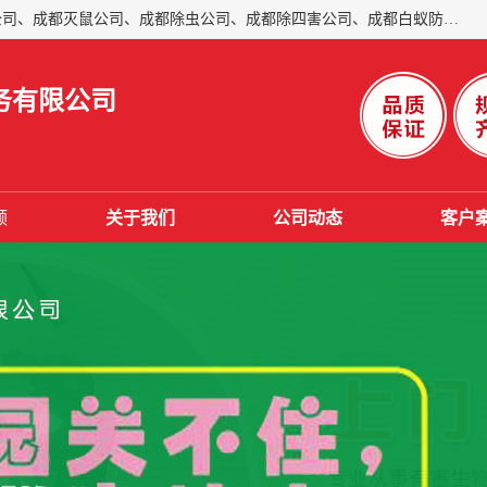
成都仁民有害生物防治服务有限公司是一家经营成都灭跳蚤公司、成都灭鼠公司、成都除虫公司、成都除四害公司、成都白蚁防治公司、成都杀虫公司等。业务覆盖：青白江、郫县、简阳、金堂、乐山、眉山、绵阳、彭州等区域。 由于我们的专业技术和服务态度得到了肯定、 目前公司已经与省内外的多个金 融企业、高端写字楼、星级酒 店、宾馆餐饮企业、学校、制造生产企业、物业小区建立了长期友好的合作关系。
务有限公司
频
关于我们
公司动态
客户