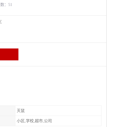
览数：51
牛区
灭鼠
小区,学校,超市,公司