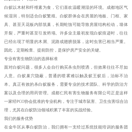
白蚁以木材和纤维素为食，它们喜欢温暖潮湿的环境。成都地区气
候湿润，特别适合白蚁繁殖。白蚁群体会在房屋的地板、门框、家
具、甚至天花板内部筑巢，长期蛀蚀可能导致房屋结构松动，墙体
开裂，严重时甚至引发坍塌。许多业主最初发现白蚁痕迹时，往往
已经出现了明显的木屑、泥路或翅膀脱落，这时虫害已相当严重。
因此，定期检查、提前防控，是保护房产安全的关键。
专业有害生物防治的选择标准
面对白蚁问题，很多人会自行购买杀虫剂喷洒，但效果往往不尽如
人意。白蚁巢穴隐蔽，普通的喷雾难以触及蚁王蚁后，治标不治
本。真正有效的杀白蚁服务，需要专业的技术团队、科学的防治方
案以及合理的用药管理。成都仁民有害生物服务有限公司正是这样
一家经PCO协会批准的专业机构，专注于城市鼠害、卫生虫害综合治
理，尤其在白蚁防治领域积累了丰富的实战经验。
我们的服务优势
在金牛区从事白蚁防治，我们拥有一支经过系统技能培训的服务团