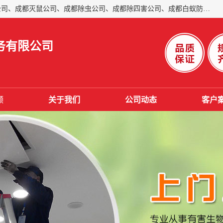
成都仁民有害生物防治服务有限公司是一家经营成都灭跳蚤公司、成都灭鼠公司、成都除虫公司、成都除四害公司、成都白蚁防治公司、成都杀虫公司等。业务覆盖：青白江、郫县、简阳、金堂、乐山、眉山、绵阳、彭州等区域。 由于我们的专业技术和服务态度得到了肯定、 目前公司已经与省内外的多个金 融企业、高端写字楼、星级酒 店、宾馆餐饮企业、学校、制造生产企业、物业小区建立了长期友好的合作关系。
务有限公司
频
关于我们
公司动态
客户