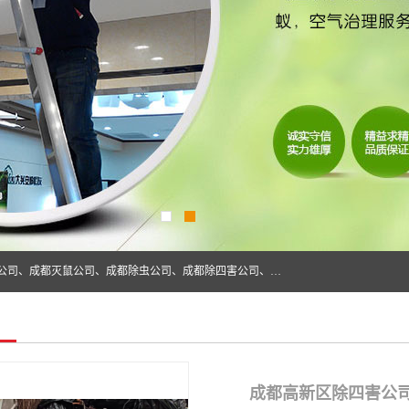
成都仁民有害生物防治服务有限公司是一家经营成都灭跳蚤公司、成都灭鼠公司、成都除虫公司、成都除四害公司、成都白蚁防治公司、成都杀虫公司等。业务覆盖：青白江、郫县、简阳、金堂、乐山、眉山、绵阳、彭州等区域。 由于我们的专业技术和服务态度得到了肯定、 目前公司已经与省内外的多个金 融企业、高端写字楼、星级酒 店、宾馆餐饮企业、学校、制造生产企业、物业小区建立了长期友好的合作关系。
成都高新区除四害公