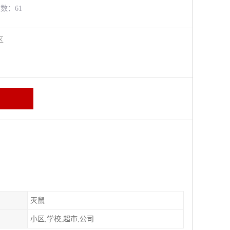
览数：61
牛区
灭鼠
小区,学校,超市,公司