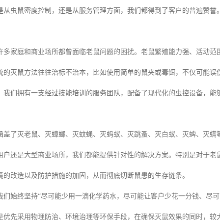
是从虫鼠密度控制，还是从服务管理方面，我们都得到了客户的普遍赞誉
许多家庭和商业场所都曾面临老鼠问题的困扰。老鼠繁殖能力强、活动范
统的灭鼠方法往往治标不治本，比如使用简单的鼠夹或毒饵，不仅可能误
，我们拥有一支经过技能培训的服务团队，配备了现代化的虫控设备，能
涵盖了灭老鼠、灭蟑螂、灭蚊蝇、灭蚂蚁、灭跳蚤、灭白蚁、灭蜱、灭螨
用户还是大型商业场所，我们都能提供针对性的解决方案。特别是对于老
境的改造以及防护措施的加固，从而彻底切断鼠患的生存链条。
我们始终坚持“尽可能少用一滴化学药水，尽可能让客户少花一分钱、尽可
是优先采用物理防治、环境治理等环保手段，在确保灭鼠效果的同时，较