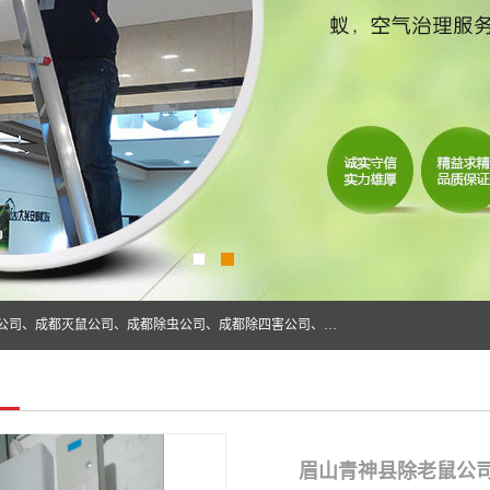
成都仁民有害生物防治服务有限公司是一家经营成都灭跳蚤公司、成都灭鼠公司、成都除虫公司、成都除四害公司、成都白蚁防治公司、成都杀虫公司等。业务覆盖：青白江、郫县、简阳、金堂、乐山、眉山、绵阳、彭州等区域。 由于我们的专业技术和服务态度得到了肯定、 目前公司已经与省内外的多个金 融企业、高端写字楼、星级酒 店、宾馆餐饮企业、学校、制造生产企业、物业小区建立了长期友好的合作关系。
眉山青神县除老鼠公