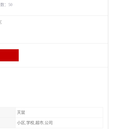
览数：50
牛区
灭鼠
小区,学校,超市,公司