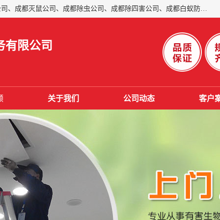
成都仁民有害生物防治服务有限公司是一家经营成都灭跳蚤公司、成都灭鼠公司、成都除虫公司、成都除四害公司、成都白蚁防治公司、成都杀虫公司等。业务覆盖：青白江、郫县、简阳、金堂、乐山、眉山、绵阳、彭州等区域。 由于我们的专业技术和服务态度得到了肯定、 目前公司已经与省内外的多个金 融企业、高端写字楼、星级酒 店、宾馆餐饮企业、学校、制造生产企业、物业小区建立了长期友好的合作关系。
务有限公司
频
关于我们
公司动态
客户